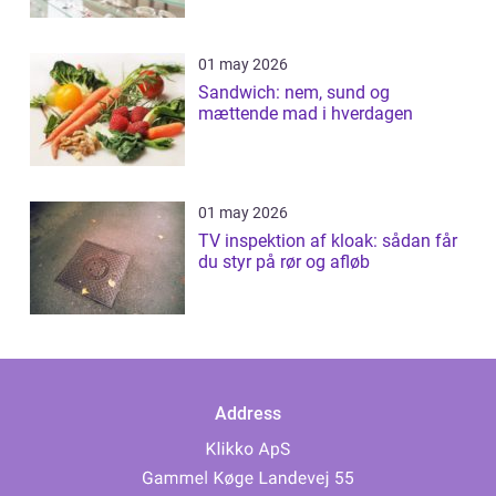
01 may 2026
Sandwich: nem, sund og
mættende mad i hverdagen
01 may 2026
TV inspektion af kloak: sådan får
du styr på rør og afløb
Address