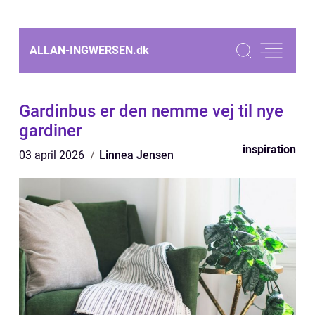
ALLAN-INGWERSEN.
dk
Gardinbus er den nemme vej til nye
gardiner
inspiration
03 april 2026
Linnea Jensen