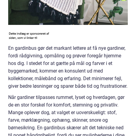
En gardinbus gør det markant lettere at få nye gardiner,
fordi rådgivning, opmåling og prøver foregår hjemme
hos dig. I stedet for at gætte på mål og farver i et
byggemarked, kommer en konsulent ud med
kollektioner, målebånd og erfaring. Det minimerer fejl,
giver bedre løsninger og sparer både tid og frustrationer.
Når gardiner tilpasses rummet, lyset og hverdagen, gør
de en stor forskel for komfort, stemning og privatliv.
Mange oplever dog, at valget er uoverskueligt: stof,
farve, mørklægning, ophæng, skinner, snore og
børnesikring. En gardinbus skærer alt det tekniske ned
til noget håndgribeligt, fordi du ser mulighederne i dine