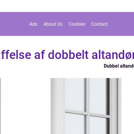
Ads
About Us
Cookies
Contact
affelse af dobbelt altandø
Dubbel altand