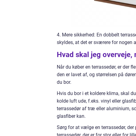
4. Mere sikkerhed: En dobbelt terrasse
skyldes, at det er sværere for nogen at
Hvad skal jeg overveje, 
Når du køber en terrassedør, er der fler
den er lavet af, og størrelsen på dør
du bor.
Hvis du bor i et koldere klima, skal du
kolde luft ude, f.eks. vinyl eller glas
terrassedør af træ eller aluminium, s
glasfiber kan.
Sørg for at vælge en terrassedør, der 
terrassedør, der er for stor eller for li