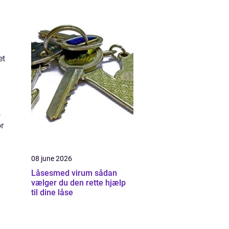
et
,
or
08 june 2026
Låsesmed virum sådan
vælger du den rette hjælp
til dine låse