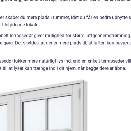
ør skaber du mere plads i rummet, idet du får en bedre udnyttel
 tilstødende lokale.
elt terrassedør giver mulighed for større luftgennemstrømning 
le gøre. Det skyldes, at der er mere plads til, at luften kan bevæg
ssedør lukker mere naturligt lys ind, end en enkelt terrassedør vil
 til, at lyset kan trænge ind i dit hjem, når begge døre er åbne.