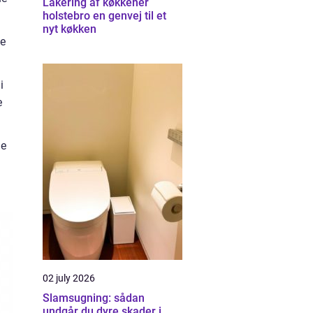
Lakering af køkkener
holstebro en genvej til et
nyt køkken
se
i
e
le
02 july 2026
Slamsugning: sådan
undgår du dyre skader i