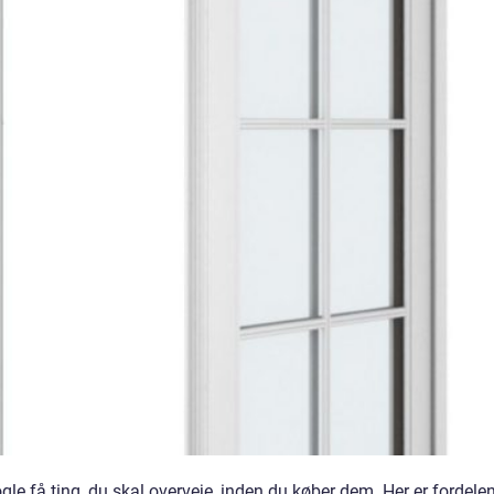
gle få ting, du skal overveje, inden du køber dem. Her er fordele