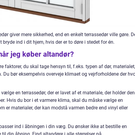
dør giver mere sikkerhed, end en enkelt terrassedør ville gøre. D
 bryde ind i dit hjem, hvis der er to døre i stedet for én.
når jeg køber altandør?
e faktorer, du skal tage hensyn til, f.eks. typen af dør, materialet
en. Du bør eksempelvis overveje klimaet og vejrforholdene der hv
 vælge en terrassedør, der er lavet af et materiale, der holder den
fiber. Hvis du bor i et varmere klima, skal du måske vælge en
om er materialer, der kan modstå varmen bedre end vinyl eller
passer ind i åbningen i din væg. Du ønsker ikke at bestille en
lle til din åbning. Find altandøre i alle størrelser på