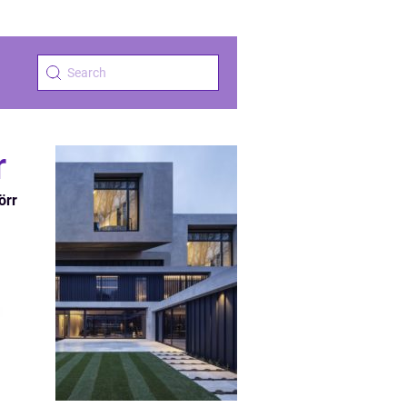
r
örr