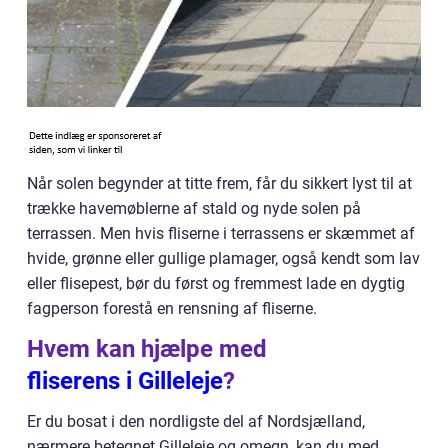
Når solen begynder at titte frem, får du sikkert lyst til at
trække havemøblerne af stald og nyde solen på
terrassen. Men hvis fliserne i terrassens er skæmmet af
hvide, grønne eller gullige plamager, også kendt som lav
eller flisepest, bør du først og fremmest lade en dygtig
fagperson forestå en rensning af fliserne.
Hvem kan hjælpe med
fliserens i Gilleleje
?
Er du bosat i den nordligste del af Nordsjælland,
nærmere betegnet Gilleleje og omegn, kan du med