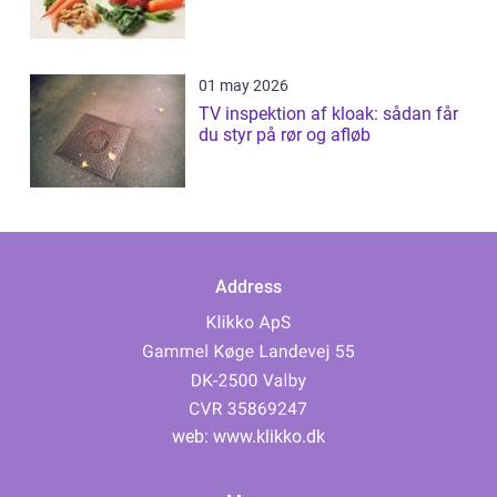
01 may 2026
TV inspektion af kloak: sådan får
du styr på rør og afløb
Address
web:
www.klikko.dk