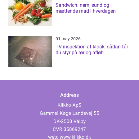
Sandwich: nem, sund og
mættende mad i hverdagen
01 may 2026
TV inspektion af kloak: sådan får
du styr på rør og afløb
Address
web:
www.klikko.dk