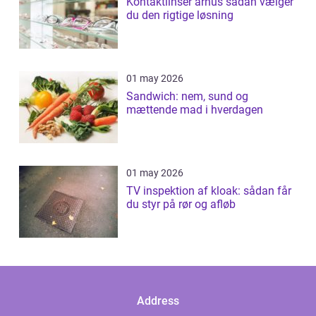
Kontaktlinser århus sådan vælger
du den rigtige løsning
01 may 2026
Sandwich: nem, sund og
mættende mad i hverdagen
01 may 2026
TV inspektion af kloak: sådan får
du styr på rør og afløb
Address