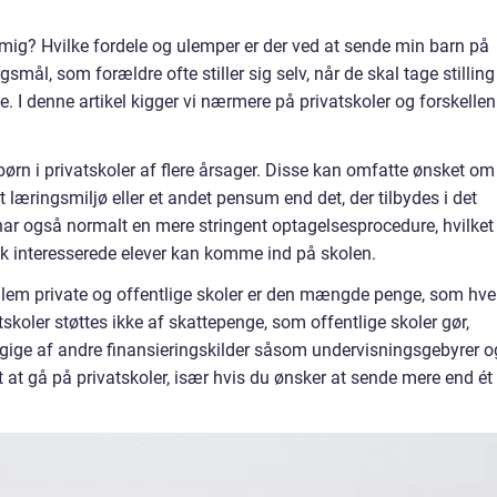
 mig? Hvilke fordele og ulemper er der ved at sende min barn på
smål, som forældre ofte stiller sig selv, når de skal tage stilling t
e. I denne artikel kigger vi nærmere på privatskoler og forskellen
ørn i privatskoler af flere årsager. Disse kan omfatte ønsket om
t læringsmiljø eller et andet pensum end det, der tilbydes i det
 har også normalt en mere stringent optagelsesprocedure, hvilket
k interesserede elever kan komme ind på skolen.
llem private og offentlige skoler er den mængde penge, som hve
skoler støttes ikke af skattepenge, som offentlige skoler gør,
gige af andre finansieringskilder såsom undervisningsgebyrer o
t at gå på privatskoler, især hvis du ønsker at sende mere end ét