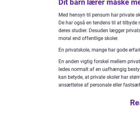
Dit barn lærer måske me
Med hensyn til pensum har private sko
De har også en tendens til at tilbyde
deres studier. Desuden lægger privats
moral end offentlige skoler.
En privatskole, mange har gode erfar
En anden vigtig forskel mellem privat
ledes normalt af en uafhængig bestyr
kan betyde, at private skoler har størr
ansættelse af personale eller fastsæt
Re