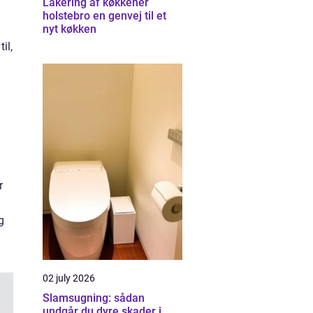
Lakering af køkkener
holstebro en genvej til et
nyt køkken
il,
r
g
02 july 2026
Slamsugning: sådan
undgår du dyre skader i