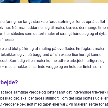
erfaring har langt stærkere forudsætninger for at opnå et flot
selv har. Når man uddanner sig til maler, kræves der mange timer
man har således som udlært maler et særligt håndelag og et dybt
 finesser.
re end blot påføring af maling på overflader. En faglært maler
g teknikker, og vil på baggrund af sin ekspertise hurtigt kunne
edst. Samtidig vil en maler kunne udføre arbejdet hurtigere og
nne – med smukke, ensartede vægge og en holdbar finish som
rbejde?
gt at tage samtlige vægge og lofter samt det indvendige træværk 
kadiget, skal der tages stilling til, om det skal skiftes ud eller
Er væggene beklædt med tapet eller væv, vil maleren sørge for at