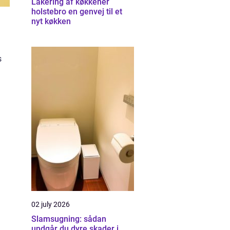
Lakering af køkkener
holstebro en genvej til et
nyt køkken
s
i
02 july 2026
Slamsugning: sådan
undgår du dyre skader i