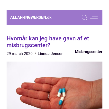
ALLAN-INGWERSEN.
dk
Hvornår kan jeg have gavn af et
misbrugscenter?
Misbrugscenter
29 march 2020
Linnea Jensen