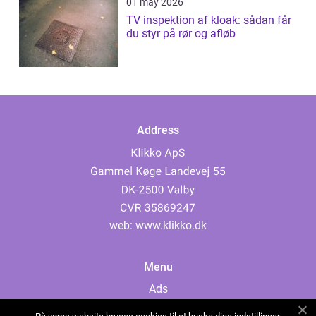
01 may 2026
TV inspektion af kloak: sådan får
du styr på rør og afløb
Address
web:
www.klikko.dk
Menu
Ads
About Us