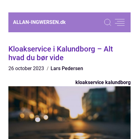
ALLAN-INGWERSEN.
dk
Kloakservice i Kalundborg – Alt
hvad du bør vide
26 october 2023
Lars Pedersen
kloakservice kalundborg