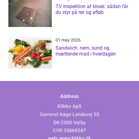
TV inspektion af kloak: sådan får
du styr på rør og afløb
01 may 2026
Sandwich: nem, sund og
mættende mad i hverdagen
Address
web:
www.klikko.dk