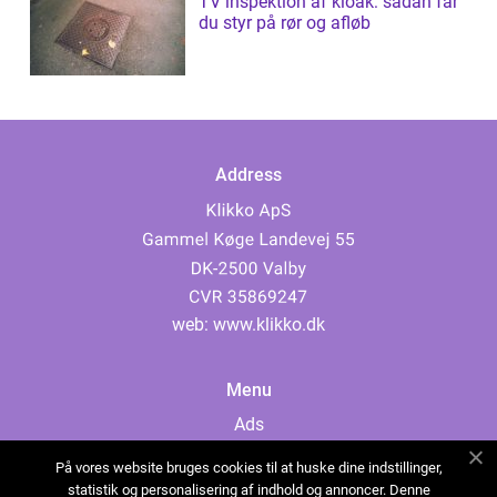
TV inspektion af kloak: sådan får
du styr på rør og afløb
Address
web:
www.klikko.dk
Menu
Ads
About Us
På vores website bruges cookies til at huske dine indstillinger,
Cookies
statistik og personalisering af indhold og annoncer. Denne