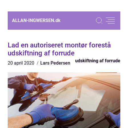
ALLAN-INGWERSEN.
dk
Lad en autoriseret montør forestå
udskiftning af forrude
udskiftning af forrude
20 april 2020
Lars Pedersen