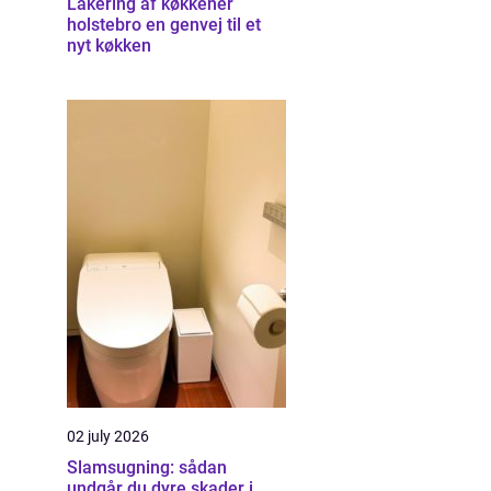
Lakering af køkkener
holstebro en genvej til et
nyt køkken
02 july 2026
Slamsugning: sådan
undgår du dyre skader i