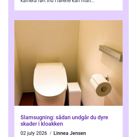
kamera ført ind i rørene kan man...
Slamsugning: sådan undgår du dyre
skader i kloakken
02 july 2026
Linnea Jensen