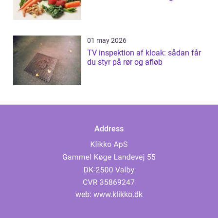
01 may 2026
TV inspektion af kloak: sådan får
du styr på rør og afløb
Address
web:
www.klikko.dk