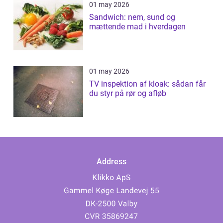
01 may 2026
Sandwich: nem, sund og
mættende mad i hverdagen
01 may 2026
TV inspektion af kloak: sådan får
du styr på rør og afløb
Address