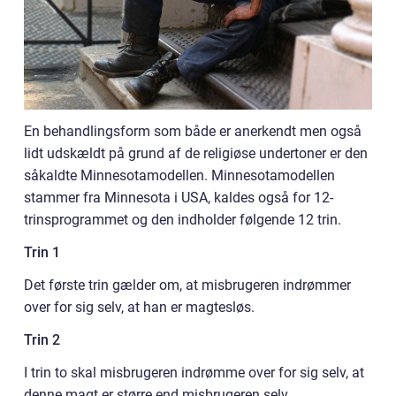
En behandlingsform som både er anerkendt men også
lidt udskældt på grund af de religiøse undertoner er den
såkaldte Minnesotamodellen. Minnesotamodellen
stammer fra Minnesota i USA, kaldes også for 12-
trinsprogrammet og den indholder følgende 12 trin.
Trin 1
Det første trin gælder om, at misbrugeren indrømmer
over for sig selv, at han er magtesløs.
Trin 2
I trin to skal misbrugeren indrømme over for sig selv, at
denne magt er større end misbrugeren selv.