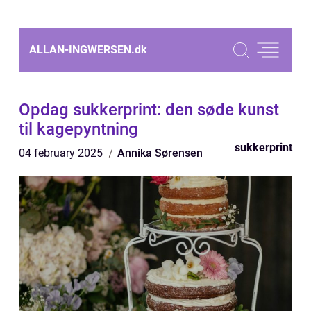
ALLAN-INGWERSEN.
dk
Opdag sukkerprint: den søde kunst
til kagepyntning
sukkerprint
04 february 2025
Annika Sørensen