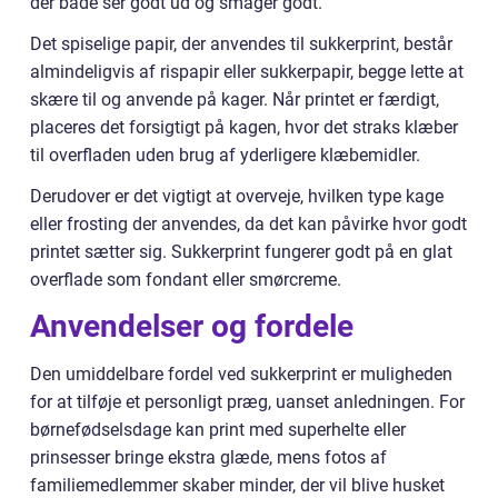
der både ser godt ud og smager godt.
Det spiselige papir, der anvendes til sukkerprint, består
almindeligvis af rispapir eller sukkerpapir, begge lette at
skære til og anvende på kager. Når printet er færdigt,
placeres det forsigtigt på kagen, hvor det straks klæber
til overfladen uden brug af yderligere klæbemidler.
Derudover er det vigtigt at overveje, hvilken type kage
eller frosting der anvendes, da det kan påvirke hvor godt
printet sætter sig. Sukkerprint fungerer godt på en glat
overflade som fondant eller smørcreme.
Anvendelser og fordele
Den umiddelbare fordel ved sukkerprint er muligheden
for at tilføje et personligt præg, uanset anledningen. For
børnefødselsdage kan print med superhelte eller
prinsesser bringe ekstra glæde, mens fotos af
familiemedlemmer skaber minder, der vil blive husket