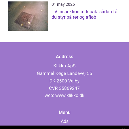
01 may 2026
TV inspektion af kloak: sådan får
du styr på rør og afløb
Address
web:
www.klikko.dk
Menu
Ads