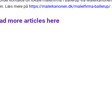
ordel kontakte dit lokale malerfirma i Ballerup via Malerkanonen
sen. Læs mere på
https://malerkanonen.dk/malerfirma-ballerup/
ad more articles here