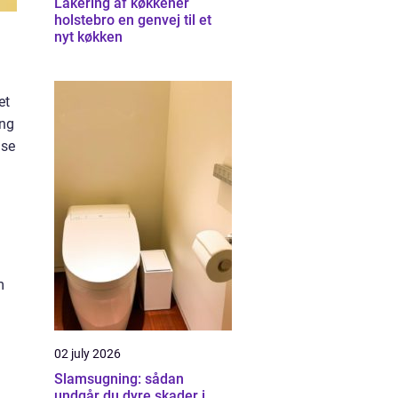
Lakering af køkkener
holstebro en genvej til et
nyt køkken
et
ing
lse
g
m
02 july 2026
Slamsugning: sådan
undgår du dyre skader i