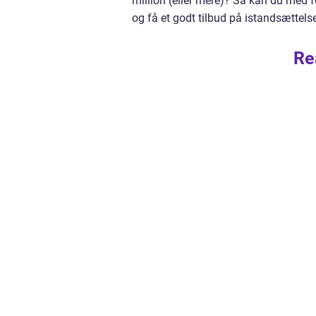
million (eller mere)? Så kan du med f
og få et godt tilbud på istandsættel
Re