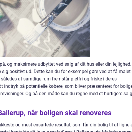
å, og maksimere udbyttet ved salg af dit hus eller din lejlighed,
le sig positivt ud. Dette kan du for eksempel gøre ved at få malet
således at samtlige rum fremstår pletfri og friske i deres
odt indtryk på potentielle købere, som bliver præsenteret for bolig
emvisninger. Og på den måde kan du regne med et hurtigere salg 
 Ballerup, når boligen skal renoveres
keste og mest ensartede resultat, som får din bolig til at ligne 