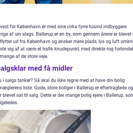
vest for København er med sine cirka fyrre tusind indbyggere
rige af sin slags. Ballerup er en by, som gennem årene er blevet 
 flytter ud fra København og ønsker mere plads, lys og luft omkr
ste sig af at være et trafik knudepunkt, med direkte tog forbinde
 mange af de store veje.
 salgsklar med få midler
u i salgs tanker? Så skal du ikke regne med at have din bolig
lerens liste. Gode, store boliger i Ballerup er eftertragtede o
r blevet sat til salg. Dette er der mange bolig ejere i Ballerup, so
igeledes.