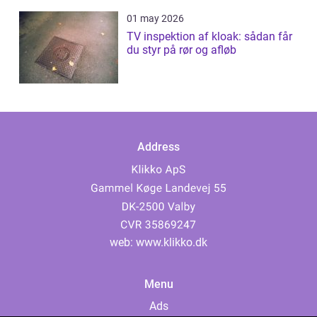
01 may 2026
TV inspektion af kloak: sådan får
du styr på rør og afløb
Address
web:
www.klikko.dk
Menu
Ads