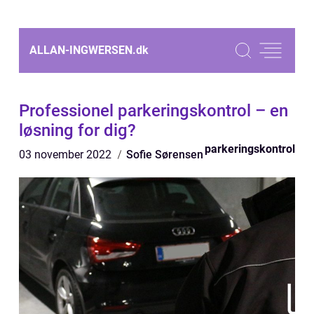
ALLAN-INGWERSEN.
dk
Professionel parkeringskontrol – en
løsning for dig?
parkeringskontrol
03 november 2022
Sofie Sørensen