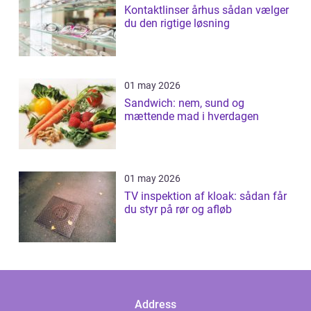
Kontaktlinser århus sådan vælger
du den rigtige løsning
01 may 2026
Sandwich: nem, sund og
mættende mad i hverdagen
01 may 2026
TV inspektion af kloak: sådan får
du styr på rør og afløb
Address