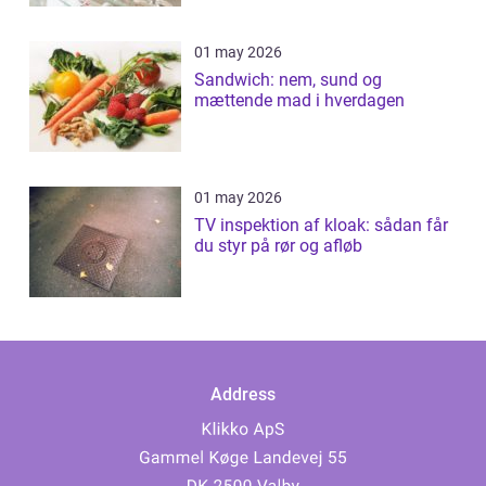
01 may 2026
Sandwich: nem, sund og
mættende mad i hverdagen
01 may 2026
TV inspektion af kloak: sådan får
du styr på rør og afløb
Address