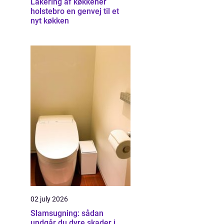
Lakering af køkkener
holstebro en genvej til et
nyt køkken
02 july 2026
Slamsugning: sådan
undgår du dyre skader i