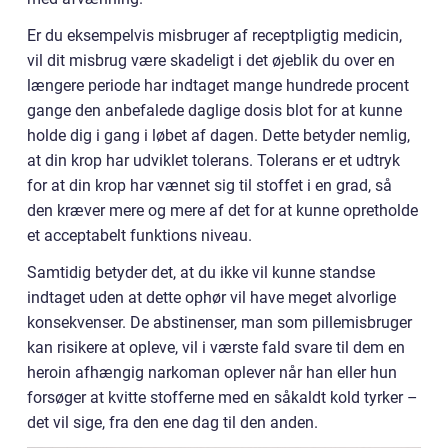
Er du eksempelvis misbruger af receptpligtig medicin,
vil dit misbrug være skadeligt i det øjeblik du over en
længere periode har indtaget mange hundrede procent
gange den anbefalede daglige dosis blot for at kunne
holde dig i gang i løbet af dagen. Dette betyder nemlig,
at din krop har udviklet tolerans. Tolerans er et udtryk
for at din krop har vænnet sig til stoffet i en grad, så
den kræver mere og mere af det for at kunne opretholde
et acceptabelt funktions niveau.
Samtidig betyder det, at du ikke vil kunne standse
indtaget uden at dette ophør vil have meget alvorlige
konsekvenser. De abstinenser, man som pillemisbruger
kan risikere at opleve, vil i værste fald svare til dem en
heroin afhængig narkoman oplever når han eller hun
forsøger at kvitte stofferne med en såkaldt kold tyrker –
det vil sige, fra den ene dag til den anden.