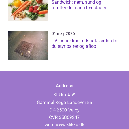
Sandwich: nem, sund og
mættende mad i hverdagen
01 may 2026
TV inspektion af kloak: sådan får
du styr på rør og afløb
Address
web:
www.klikko.dk