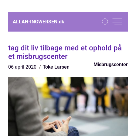
ALLAN-INGWERSEN.
dk
tag dit liv tilbage med et ophold på
et misbrugscenter
Misbrugscenter
06 april 2020
Toke Larsen