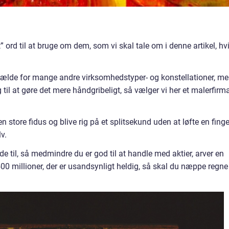
t” ord til at bruge om dem, som vi skal tale om i denne artikel, hv
gælde for mange andre virksomhedstyper- og konstellationer, m
 til at gøre det mere håndgribeligt, så vælger vi her et malerfirma
n store fidus og blive rig på et splitsekund uden at løfte en finge
v.
il, så medmindre du er god til at handle med aktier, arver en
00 millioner, der er usandsynligt heldig, så skal du næppe regne