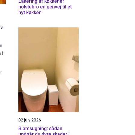
Lakering af køkkener
holstebro en genvej til et
nyt køkken
is
en
 i
r
02 july 2026
Slamsugning: sådan
undgår du dyre skader i