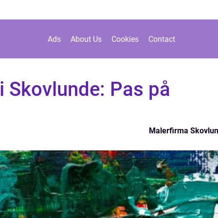
Ads
About Us
Cookies
Contact
 i Skovlunde: Pas på
Malerfirma Skovlu