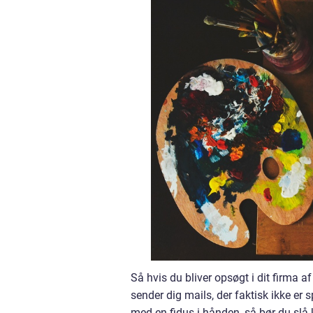
Så hvis du bliver opsøgt i dit firma a
sender dig mails, der faktisk ikke e
med en fidus i hånden, så bør du slå k