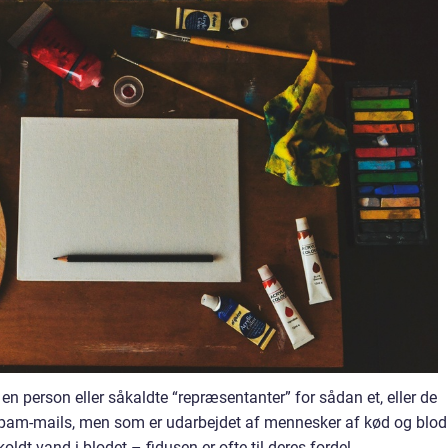
f en person eller såkaldte “repræsentanter” for sådan et, eller de
r spam-mails, men som er udarbejdet af mennesker af kød og blod
oldt vand i blodet – fidusen er ofte til deres fordel.