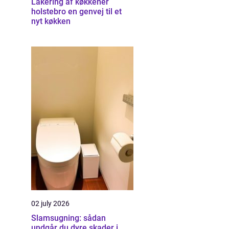
Lakering af køkkener
holstebro en genvej til et
nyt køkken
02 july 2026
Slamsugning: sådan
undgår du dyre skader i