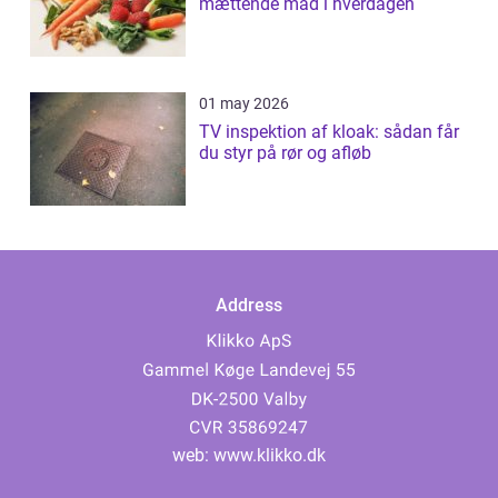
mættende mad i hverdagen
01 may 2026
TV inspektion af kloak: sådan får
du styr på rør og afløb
Address
web:
www.klikko.dk