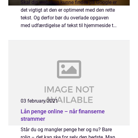
Skal din webshop kunne findes på Google er
det vigtigt at den er optimeret med den rette
tekst. Og derfor bør du overlade opgaven
med udfærdigelse af tekst til hjemmeside til
en professionel fagperson. Hvem kan skrive
den bedste te...
03 february 2021
Lån penge online – når finanserne
strammer
Står du og mangler penge her og nu? Bare
rolig – det kan ske for selv den bedste. Man