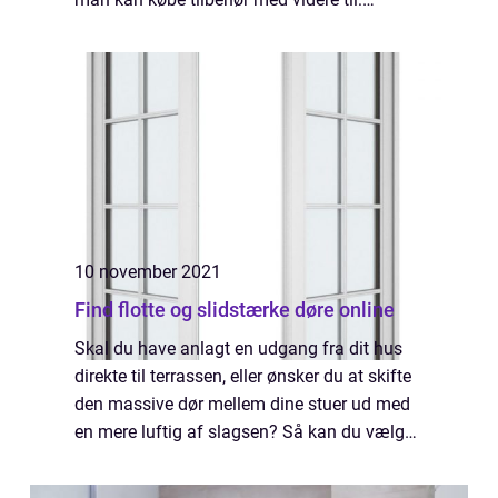
https://www.phone-parts.dk/iphone-
reservedele/iphone-x-til...
10 november 2021
Find flotte og slidstærke døre online
Skal du have anlagt en udgang fra dit hus
direkte til terrassen, eller ønsker du at skifte
den massive dør mellem dine stuer ud med
en mere luftig af slagsen? Så kan du vælge
dobbelte verandadøre. Og disse kan du med
...