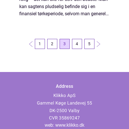
kan sagtens pludselig befinde sig i en
finansiel tørkeperiode, selvom man generelt
har en sund og velfungerende økonomi. I en
sådan situation er der ingen skam i at...
1
2
3
4
5
Address
web:
www.klikko.dk