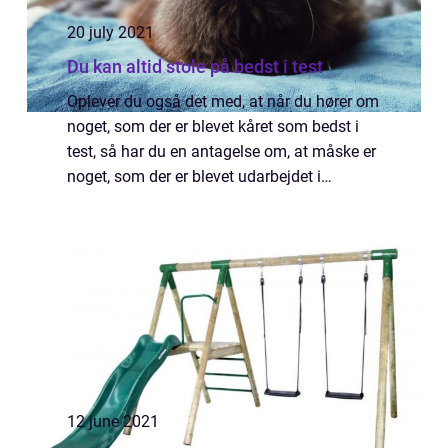
20 july 2021
Du kan altid stole på bedst i test
Oplever du også det med, at når du hører om
noget, som der er blevet kåret som bedst i
test, så har du en antagelse om, at måske er
noget, som der er blevet udarbejdet i
samarbejde med nogle, som der gerne vil
s&a...
12 june 2021