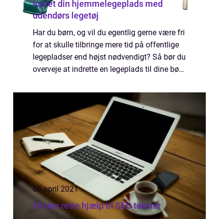
Indret din hjemmelegeplads med
udendørs legetøj
Har du børn, og vil du egentlig gerne være fri
for at skulle tilbringe mere tid på offentlige
legepladser end højst nødvendigt? Så bør du
overveje at indrette en legeplads til dine børn
hjemme i familiens have. Dine børn vil elske
at tilbringe deres ...
05 april 2021
Få den rette hjælp til SEO tekster