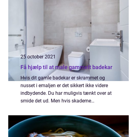
25 october 2021
Få hjælp til at male gammelt badekar
Hvis dit gamle badekar er skrammet og
nusset i emaljen er det sikkert ikke videre
indbydende. Du har muligvis tænkt over at
smide det ud. Men hvis skaderne
udelukkende er af overfladisk art kan du i
stedet overveje at lade badekarret male.
Hvordan ka...