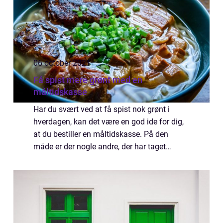
06 october 2021
Få spist mere grønt med en
måltidskasse
Har du svært ved at få spist nok grønt i
hverdagen, kan det være en god ide for dig,
at du bestiller en måltidskasse. På den
måde er der nogle andre, der har taget
stilling til, hvilken mad der skal være i
kassen. Dermed er der sørget for, at der
kom...