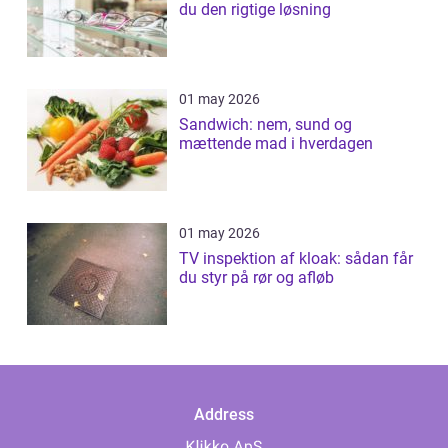
du den rigtige løsning
01 may 2026
Sandwich: nem, sund og
mættende mad i hverdagen
01 may 2026
TV inspektion af kloak: sådan får
du styr på rør og afløb
Address