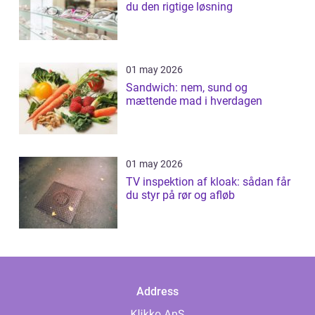
du den rigtige løsning
01 may 2026
Sandwich: nem, sund og
mættende mad i hverdagen
01 may 2026
TV inspektion af kloak: sådan får
du styr på rør og afløb
Address