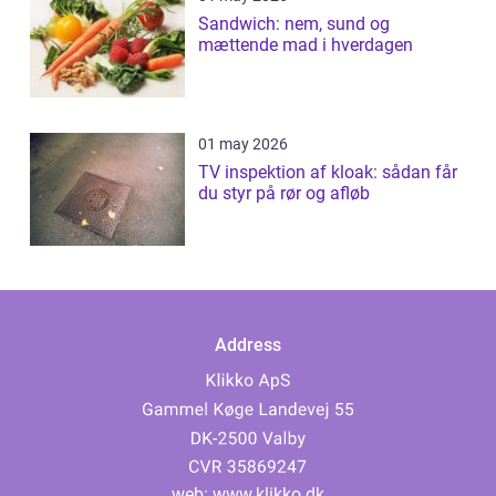
Sandwich: nem, sund og
mættende mad i hverdagen
01 may 2026
TV inspektion af kloak: sådan får
du styr på rør og afløb
Address
web:
www.klikko.dk