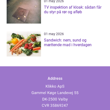
01 may 2026
TV inspektion af kloak: sådan får
du styr på rør og afløb
01 may 2026
Sandwich: nem, sund og
mættende mad i hverdagen
Address