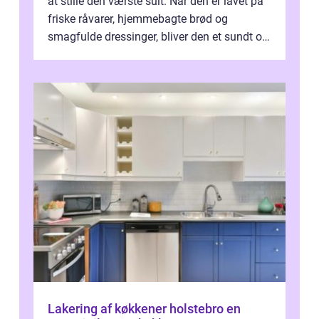
at stille den værste sult. Når den er lavet på
friske råvarer, hjemmebagte brød og
smagfulde dressinger, bliver den et sundt og
m...
Lakering af køkkener holstebro en