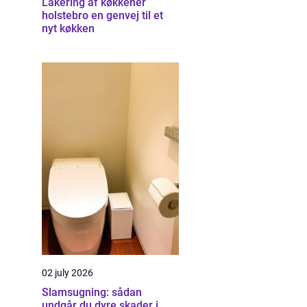
Lakering af køkkener
holstebro en genvej til et
nyt køkken
02 july 2026
Slamsugning: sådan
undgår du dyre skader i