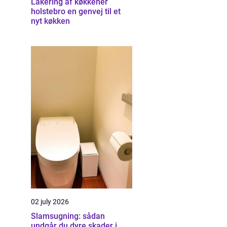
Lakering af køkkener
holstebro en genvej til et
nyt køkken
02 july 2026
Slamsugning: sådan
undgår du dyre skader i