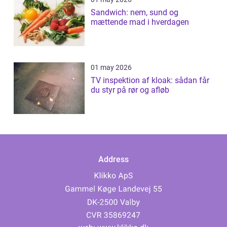
Sandwich: nem, sund og
mættende mad i hverdagen
01 may 2026
TV inspektion af kloak: sådan får
du styr på rør og afløb
Address