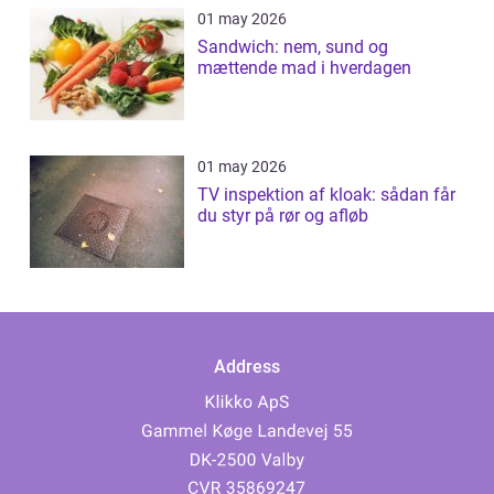
01 may 2026
Sandwich: nem, sund og
mættende mad i hverdagen
01 may 2026
TV inspektion af kloak: sådan får
du styr på rør og afløb
Address