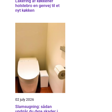
Lakering af køkkener
holstebro en genvej til et
nyt køkken
02 july 2026
Slamsugning: sådan
undgår du dyre skader i