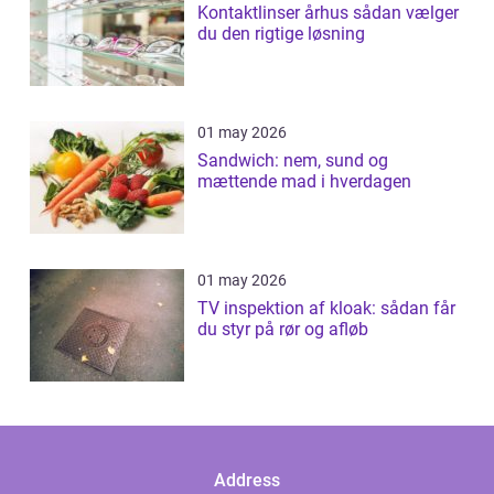
Kontaktlinser århus sådan vælger
du den rigtige løsning
01 may 2026
Sandwich: nem, sund og
mættende mad i hverdagen
01 may 2026
TV inspektion af kloak: sådan får
du styr på rør og afløb
Address