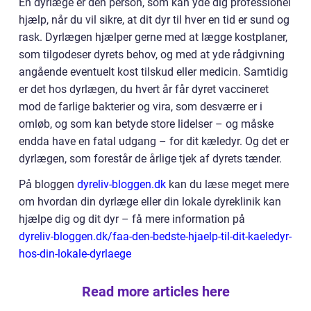
En dyrlæge er den person, som kan yde dig professionel
hjælp, når du vil sikre, at dit dyr til hver en tid er sund og
rask. Dyrlægen hjælper gerne med at lægge kostplaner,
som tilgodeser dyrets behov, og med at yde rådgivning
angående eventuelt kost tilskud eller medicin. Samtidig
er det hos dyrlægen, du hvert år får dyret vaccineret
mod de farlige bakterier og vira, som desværre er i
omløb, og som kan betyde store lidelser – og måske
endda have en fatal udgang – for dit kæledyr. Og det er
dyrlægen, som forestår de årlige tjek af dyrets tænder.
På bloggen
dyreliv-bloggen.dk
kan du læse meget mere
om hvordan din dyrlæge eller din lokale dyreklinik kan
hjælpe dig og dit dyr – få mere information på
dyreliv-bloggen.dk/faa-den-bedste-hjaelp-til-dit-kaeledyr-
hos-din-lokale-dyrlaege
Read more articles here