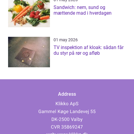
Sandwich: nem, sund og
mættende mad i hverdagen
01 may 2026
TV inspektion af kloak: sådan får
du styr på rør og afløb
Address