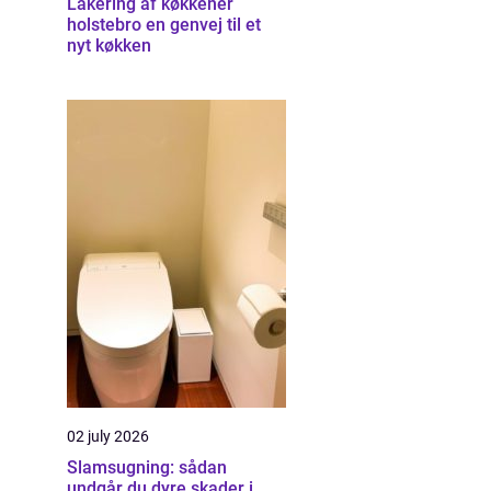
Lakering af køkkener
holstebro en genvej til et
nyt køkken
02 july 2026
Slamsugning: sådan
undgår du dyre skader i