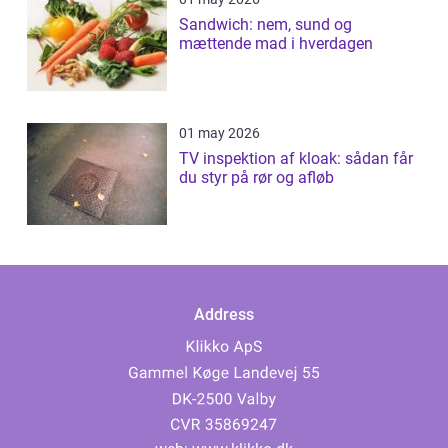
Sandwich: nem, sund og
mættende mad i hverdagen
01 may 2026
TV inspektion af kloak: sådan får
du styr på rør og afløb
Address