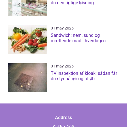
du den rigtige løsning
01 may 2026
Sandwich: nem, sund og
mættende mad i hverdagen
01 may 2026
TV inspektion af kloak: sådan får
du styr på rør og afløb
Address