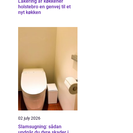
Lakering af køkkener
holstebro en genvej til et
nyt køkken
02 july 2026
Slamsugning: sådan
undgår du dyre skader i