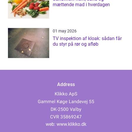
mættende mad i hverdagen
01 may 2026
TV inspektion af kloak: sådan får
du styr på rør og afløb
Address
web:
www.klikko.dk