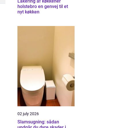
Lakering af køkkener
holstebro en genvej til et
nyt køkken
02 july 2026
Slamsugning: sådan
undgår du dyre skader i