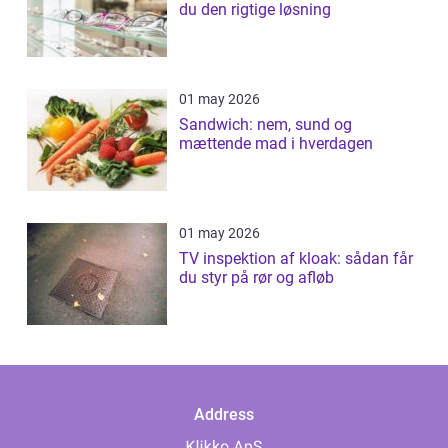
du den rigtige løsning
01 may 2026
Sandwich: nem, sund og
mættende mad i hverdagen
01 may 2026
TV inspektion af kloak: sådan får
du styr på rør og afløb
Address