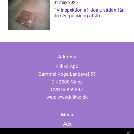
01 may 2026
TV inspektion af kloak: sådan får
du styr på rør og afløb
Address
web:
www.klikko.dk
Menu
Ads
About Us