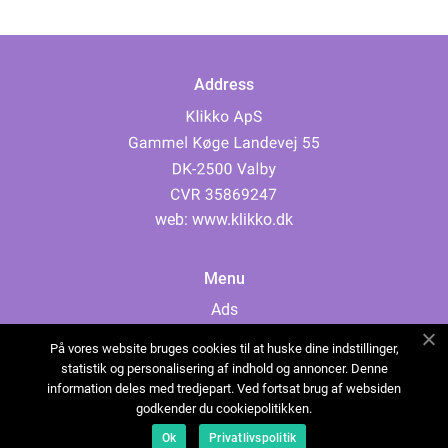
Address
web:
www.klikko.dk
Menu
Ads
About Us
På vores website bruges cookies til at huske dine indstillinger,
Cookies
statistik og personalisering af indhold og annoncer. Denne
information deles med tredjepart. Ved fortsat brug af websiden
Contact
godkender du cookiepolitikken.
Sitemap
Ok
Privatlivspolitik