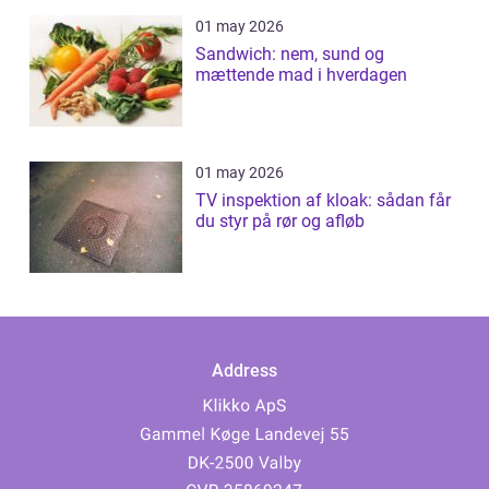
01 may 2026
Sandwich: nem, sund og
mættende mad i hverdagen
01 may 2026
TV inspektion af kloak: sådan får
du styr på rør og afløb
Address