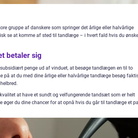
re gruppe af danskere som springer det årlige eller halvårlige
sk se at komme af sted til tandlæge – i hvert fald hvis du ønske
t betaler sig
, subsidiært penge ud af vinduet, at besøge tandlægen en til to
 på at du med dine årlige eller halvårlige tandlæge besøg fakti
 helbred.
vskvalitet at have et sundt og velfungerende tandsæt som er helt
e øger du dine chancer for at opnå hvis du går til tandlæge et p