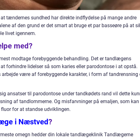
t at tændernes sundhed har direkte indflydelse på mange andre
alene af den grund er det smart at bruge et par basseøre på at si
e livet igennem.
ælpe med?
emmest modtage forebyggende behandling. Det er tandlægens
 forhindre lidelser så som karies eller parodontose i at opstå.
 arbejde være af forebyggende karakter, i form af tandrensning
sig ansatser til parodontose under tandkødets rand vil dette ku
nsning af tandlommerne. Og misfarvninger på emaljen, som kan
fluor for at standse udviklingen.
æge i Næstved
?
ærmeste omegn hedder din lokale tandlægeklinik Tandlægerne