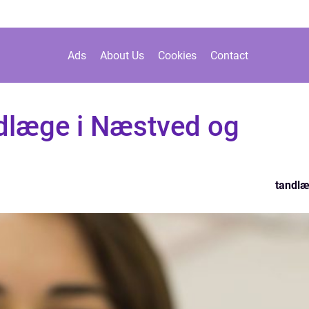
Ads
About Us
Cookies
Contact
andlæge i Næstved og
tandl