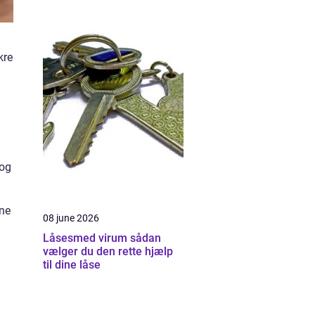
kre
 og
nne
08 june 2026
Låsesmed virum sådan
vælger du den rette hjælp
til dine låse