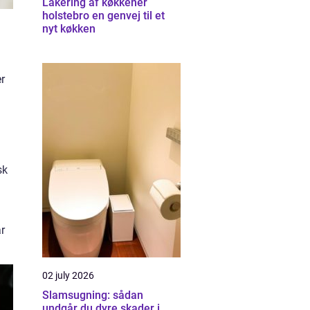
Lakering af køkkener
holstebro en genvej til et
nyt køkken
r
sk
ar
02 july 2026
Slamsugning: sådan
undgår du dyre skader i