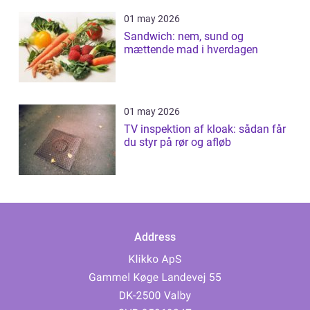
01 may 2026
Sandwich: nem, sund og
mættende mad i hverdagen
01 may 2026
TV inspektion af kloak: sådan får
du styr på rør og afløb
Address