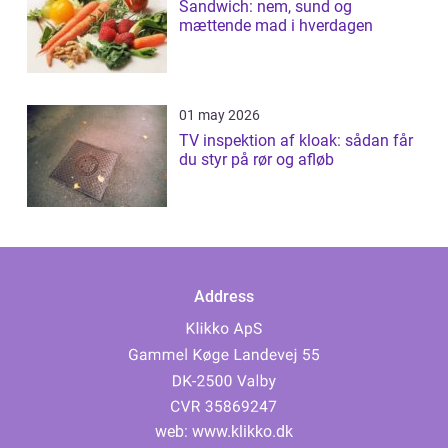
Sandwich: nem, sund og
mættende mad i hverdagen
01 may 2026
TV inspektion af kloak: sådan får
du styr på rør og afløb
Address
web:
www.klikko.dk