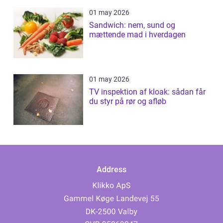
01 may 2026
Sandwich: nem, sund og
mættende mad i hverdagen
01 may 2026
TV inspektion af kloak: sådan får
du styr på rør og afløb
Address